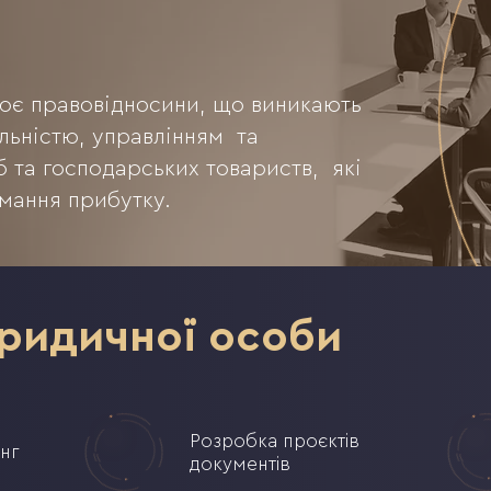
ює правовідносини, що виникають
іяльністю, управлінням та
б та господарських товариств, які
мання прибутку.
юридичної особи
Розробка проєктів
нг
документів