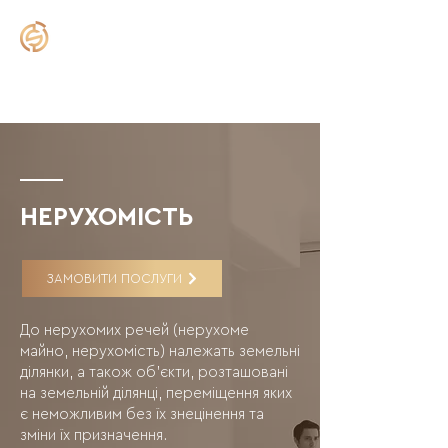
SELECTIUM
НЕРУХОМІСТЬ
ЗАМОВИТИ ПОСЛУГИ
До нерухомих речей (нерухоме
майно, нерухомість) належать земельні
ділянки, а також об'єкти, розташовані
на земельній ділянці, переміщення яких
є неможливим без їх знецінення та
зміни їх призначення.