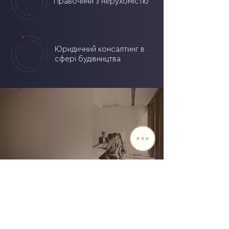
Правочини з нерухомістю
Юридичний консалтинг в
сфері будівництва
SELECTIUM
ЗАМОВИТИ ПОСЛУГИ
LEGAL COMPANY