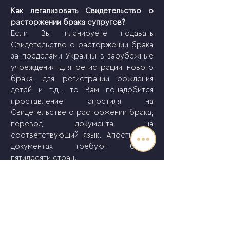
Как легализовать Свидетельство о 
расторжении брака супругов?
Если Вы планируете подавать 
Свидетельство о расторжении брака 
за пределами Украины в зарубежные 
учреждения для регистрации нового 
брака, для регистрации рождения 
детей и т.д., то Вам понадобится 
проставление апостиля на 
Свидетельстве о расторжении брака, 
перевод документа на 
соответствующий язык. Апостиль на 
документах требуют более 
пятидесяти стран.
Тем не менее, апостиль на 
Свидетельство о расторжении брака 
в некоторых случаях не поставят, 
один из таких случаев - документ не 
содержится в базе Министерства 